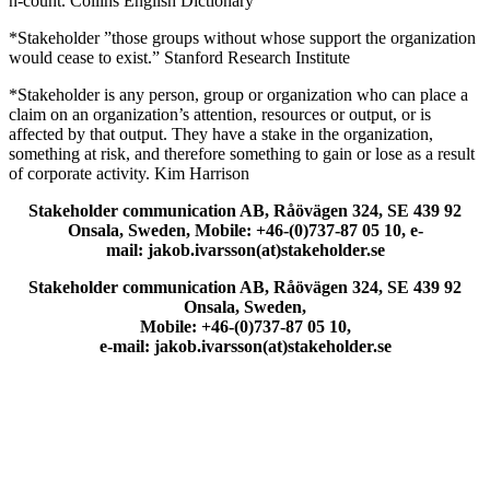
n-count. Collins English Dictionary
*Stakeholder ”those groups without whose support the organization
would cease to exist.” Stanford Research Institute
*Stakeholder is any person, group or organization who can place a
claim on an organization’s attention, resources or output, or is
affected by that output. They have a stake in the organization,
something at risk, and therefore something to gain or lose as a result
of corporate activity. Kim Harrison
Stakeholder communication AB, Råövägen 324, SE 439 92
Onsala, Sweden, Mobile: +46-(0)737-87 05 10, e-
mail: jakob.ivarsson(at)stakeholder.se
Stakeholder communication AB, Råövägen 324, SE 439 92
Onsala, Sweden,
Mobile: +46-(0)737-87 05 10,
e-mail: jakob.ivarsson(at)stakeholder.se