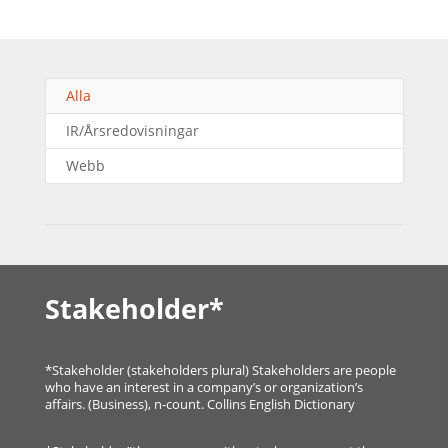
Alla
IR/Årsredovisningar
Webb
Stakeholder*
*Stakeholder (stakeholders plural) Stakeholders are people
who have an interest in a company’s or organization’s
affairs. (Business), n-count. Collins English Dictionary