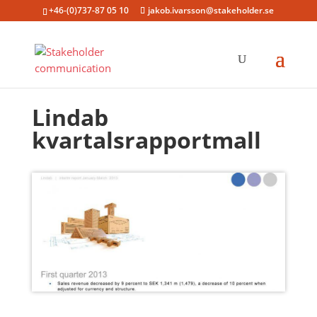
+46-(0)737-87 05 10
jakob.ivarsson@stakeholder.se
Lindab
kvartalsrapportmall